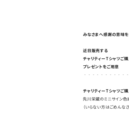
みなさまへ感謝の意味を
近日販売する
チャリティーTシャツご
プレゼントをご用意
‐‐‐‐‐‐‐‐‐‐
チャリティーTシャツご
先川栄蔵のミニサイン色
（いらない方はごめんなさ