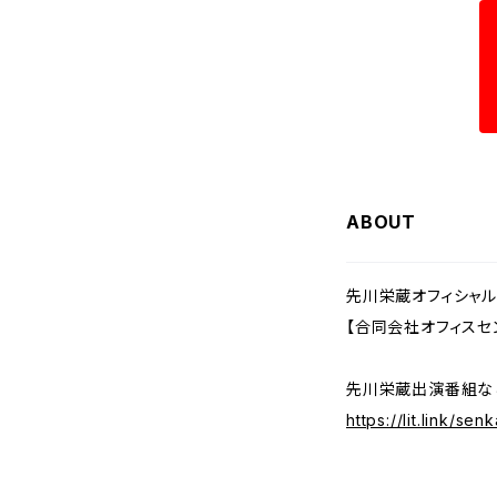
ABOUT
先川栄蔵オフィシャル
【合同会社オフィスセ
先川栄蔵出演番組など
https://lit.link/se