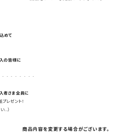
込めて
購入の皆様に
‐‐‐‐‐‐‐‐‐
購入者さま全員に
紙プレゼント！
い…）
商品内容を変更する場合がございます。